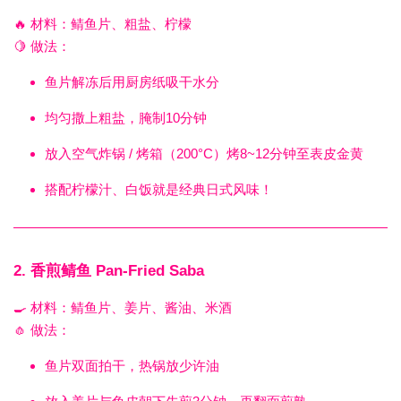
🔥 材料：鲭鱼片、粗盐、柠檬
🍋 做法：
鱼片解冻后用厨房纸吸干水分
均匀撒上粗盐，腌制10分钟
放入空气炸锅 / 烤箱（200°C）烤8~12分钟至表皮金黄
搭配柠檬汁、白饭就是经典日式风味！
2.
香煎鲭鱼 Pan-Fried Saba
🍳 材料：鲭鱼片、姜片、酱油、米酒
🧄 做法：
鱼片双面拍干，热锅放少许油