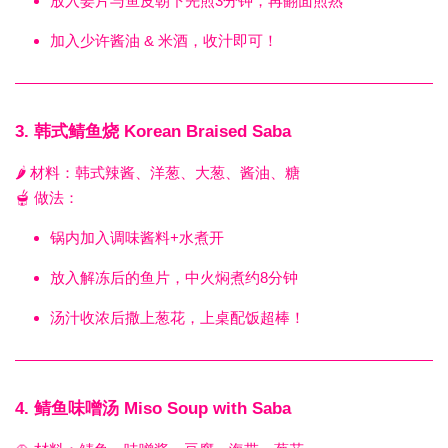
放入姜片与鱼皮朝下先煎3分钟，再翻面煎熟
加入少许酱油 & 米酒，收汁即可！
3.
韩式鲭鱼烧 Korean Braised Saba
🌶️ 材料：韩式辣酱、洋葱、大葱、酱油、糖
🫕 做法：
锅内加入调味酱料+水煮开
放入解冻后的鱼片，中火焖煮约8分钟
汤汁收浓后撒上葱花，上桌配饭超棒！
4.
鲭鱼味噌汤 Miso Soup with Saba