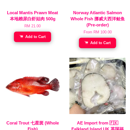
Local Mantis Prawn Meat
Norway Atlantic Salmon
本地赖尿白虾姑肉 500g
Whole Fish 挪威大西洋鲑鱼
(Pre-order)
RM 21.00
From
RM 100.00
Add to Cart
Add to Cart
Coral Trout 七星斑 (Whole
AE Import from 🇫🇰
Fish)
Falkland Island UK 英国福